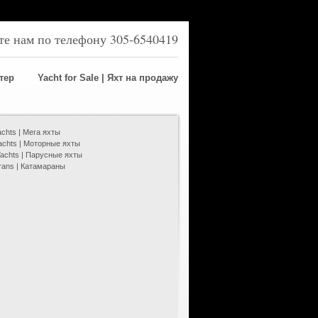
ите нам по телефону 305-6540419
ртер
Yacht for Sale | Яхт на продажу
chts | Мега яхты
achts | Моторные яхты
 Yachts | Парусные яхты
rans | Катамараны