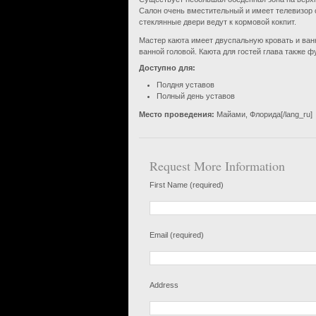
Салон очень вместительный и имеет телевизор 
стеклянные двери ведут к кормовой кокпит.
Мастер каюта имеет двуспальную кровать и ванн
ванной головой. Каюта для гостей глава также ф
Доступно для:
Полдня уставов
Полный день уставов
Место проведения:
Майами, Флорида[/lang_ru]
Request More Information
First Name (required)
Email (required)
Address