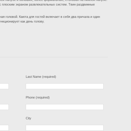
с плоским экраном развлекательных систем. Твин раздвижные
ая головой. Каюта для гостей включает в себя два причала и один
ункционирует как день голову.
Last Name (required)
Phone (required)
City