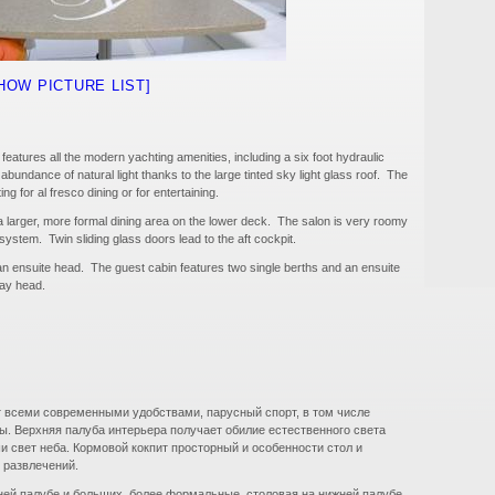
HOW PICTURE LIST]
eatures all the modern yachting amenities, including a six foot hydraulic
bundance of natural light thanks to the large tinted sky light glass roof. The
ng for al fresco dining or for entertaining.
a larger, more formal dining area on the lower deck. The salon is very roomy
system. Twin sliding glass doors lead to the aft cockpit.
n ensuite head. The guest cabin features two single berths and an ensuite
day head.
ет всеми современными удобствами, парусный спорт, в том числе
. Верхняя палуба интерьера получает обилие естественного света
 свет неба. Кормовой кокпит просторный и особенности стол и
 развлечений.
ей палубе и больших, более формальные, столовая на нижней палубе.