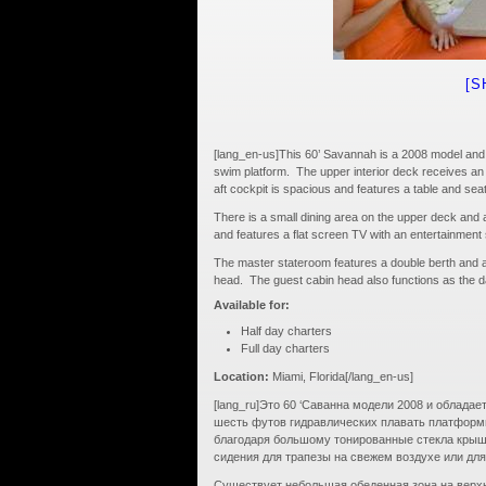
[S
[lang_en-us]This 60’ Savannah is a 2008 model and f
swim platform. The upper interior deck receives an a
aft cockpit is spacious and features a table and seati
There is a small dining area on the upper deck and 
and features a flat screen TV with an entertainment 
The master stateroom features a double berth and a
head. The guest cabin head also functions as the 
Available for:
Half day charters
Full day charters
Location:
Miami, Florida[/lang_en-us]
[lang_ru]Это 60 ‘Саванна модели 2008 и облада
шесть футов гидравлических плавать платформы
благодаря большому тонированные стекла крыши
сидения для трапезы на свежем воздухе или для
Существует небольшая обеденная зона на верхн