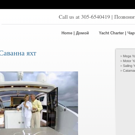
Call us at 305-6540419 | Позвон
Home | Домой
Yacht Charter | Ча
 Саванна яхт
Mega Ya
Motor Y
Sailing
Catama