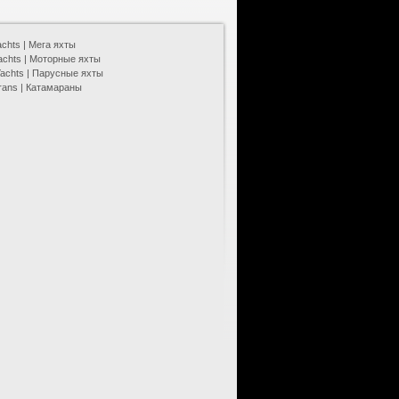
chts | Мега яхты
achts | Моторные яхты
 Yachts | Парусные яхты
rans | Катамараны