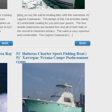
r cruising
[lang_en-us] Set sail for boating bliss with this marvelous 41’
 seen.
Lagoon Catamaran. The design of this Cat provides plenty
aphics as
of comfortable seating for you and your guests. The four
re to turn
double staterooms are located fore and aft of both hulls of
a
the vessel to maximize privacy. The salon is very spacious
and comfortable. The Lagoon Catamaran […]
Sea Ray
51′ Hatteras Charter Sport Fishing Boat |
51′ Хаттерас Устава Спорт Рыболовное
судно