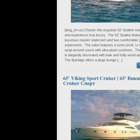
[lang_en-us] Charter this exquisite 52’ Sealine mo
and experience true luxury. The 52’ Sealine featu
luxurious master stateroom and two comfortable 
staterooms. The salon features a semi-circle, U
wrap around couch with ultra plush cushions. The 
is elegantly decorated with teak and holly wood a
The flybridge offers a large lounge […]
65’ Viking Sport Cruiser | 65’ Вики
Cruiser Спорт