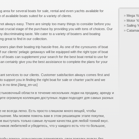
 area for several boats for sale, rental and even yachts available for
Mega Ya
 of available boats suited for a variety of clients.
Motor Y
s not always easy. There are simply too many things to consider before you
Sailing
hat crucial stage of the purchase by providing you with tons of choices. Our
Catama
ny discriminating taste. We cater to a variety of boaters and boating
great to find in our collection.
oners plan their boating trip hassle-free. As one of the cynosures of boat
our clients’ pelagic getaways will be equipped with the right type of boat
on of boats can supplement your search for the best boat rental to use for
can certainly give you the best assistance to complete the plans for your
vant services to our clients. Customer satisfaction always comes first and
o support you in finding the right boat for sale or charter yacht and we
s in no time.[/lang_en-us]
 стыковочный области в течение нескольких лодки на продажу, аренду и
дите огромную коллекцию доступных лодки подходят для самых разных
е не всегда легко. Есть просто слишком много вещей, чтобы
решение. Мы можем помочь вам в этом решающем этапе покупки,
в выступать только самые лучшие качества для любой тонкий вкус.
иков любителей и убедитесь, что у каждого есть что-то большое,
 чтобы помочь отдыхающим планировать свои поездки лодках без