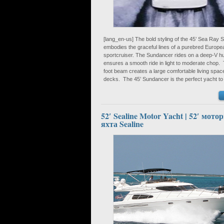
[lang_en-us] The bold styling of the 45’ Sea Ray
embodies the graceful lines of a purebred Europe
sportcruiser. The Sundancer rides on a deep-V hul
ensures a smooth ride in light to moderate chop.
foot beam creates a large comfortable living spac
decks. The 45’ Sundancer is the perfect yacht to
52′ Sealine Motor Yacht | 52′ мото
яхта Sealine