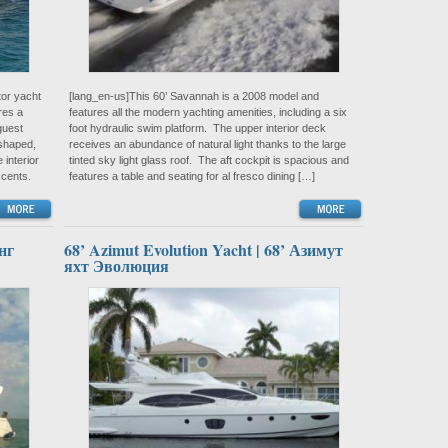
tor yacht
[lang_en-us]This 60’ Savannah is a 2008 model and
res a
features all the modern yachting amenities, including a six
guest
foot hydraulic swim platform. The upper interior deck
-shaped,
receives an abundance of natural light thanks to the large
interior
tinted sky light glass roof. The aft cockpit is spacious and
ccents.
features a table and seating for al fresco dining […]
нг
68’ Azimut Evolution Yacht | 68’ Азимут
яхт Эволюция