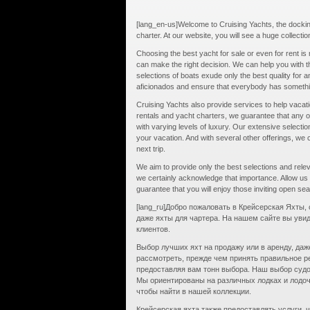
[lang_en-us]Welcome to Cruising Yachts, the docking
charter. At our website, you will see a huge collection
Choosing the best yacht for sale or even for rent i
can make the right decision. We can help you with t
selections of boats exude only the best quality for a
aficionados and ensure that everybody has something 
Cruising Yachts also provide services to help vacati
rentals and yacht charters, we guarantee that any of 
with varying levels of luxury. Our extensive selecti
your vacation. And with several other offerings, we 
next trip.
We aim to provide only the best selections and rele
we certainly acknowledge that importance. Allow us t
guarantee that you will enjoy those inviting open sea
[lang_ru]Добро пожаловать в Крейсерская Яхты,
даже яхты для чартера. На нашем сайте вы уви
клиентов.
Выбор лучших яхт на продажу или в аренду, даж
рассмотреть, прежде чем принять правильное 
предоставляя вам тонн выбора. Наш выбор судо
Мы ориентированы на различных лодках и лодочн
чтобы найти в нашей коллекции.
Крейсерская яхта также предоставлять услуги,