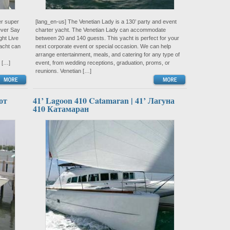
er super
[lang_en-us] The Venetian Lady is a 130’ party and event
Never Say
charter yacht. The Venetian Lady can accommodate
ght Live
between 20 and 140 guests. This yacht is perfect for your
acht can
next corporate event or special occasion. We can help
arrange entertainment, meals, and catering for any type of
 […]
event, from wedding receptions, graduation, proms, or
reunions. Venetian […]
от
41’ Lagoon 410 Catamaran | 41’ Лагуна
410 Катамаран