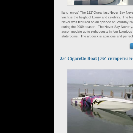
[lang_en-us] The 122’ Oceanfast Never Say Nev
yacht is the height of luxury and celebrity. The 
Never was featured on an episode of Saturday Ni
during the 2009 season. The Never Say Never y
accommodate up to eight guests in four luxurious
staterooms. The aft deck is spacious and perfect
35′ Cigarette Boat | 35′ сигареты Б