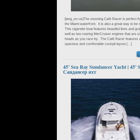
[lang_en-us]The stunning Café Racer is perfect fo
the Miami waterfront. It is also a great way to be
This cigarette boat features beautiful lines and gr
well as two roaring MerCruiser engines that are su
heads as you race by. The Café Racer features 
spacious and comfortable cockpit layout […]
45’ Sea Ray Sundancer Yacht | 45’ 
Сандансер яхт