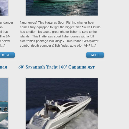
 Sundancer
[lang_en-us] This Hatteras Sport Fishing charter boat
an
comes fully equipped to fight the biggest fish South Florida
l that
has to offer. It’s also a great chater fisher to take to the
 The 14-
islands. This Hatterass sport fisher comes with a full
e below
electronics package including: 72 mile radar, GPS/plotter
 […]
combo, depth sounder & fish finder, auto pilot, VHF […]
рная
60’ Savannah Yacht | 60’ Саванна яхт