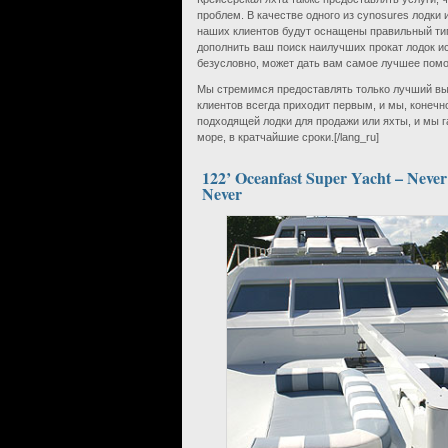
проблем. В качестве одного из cynosures лодки 
наших клиентов будут оснащены правильный ти
дополнить ваш поиск наилучших прокат лодок ис
безусловно, может дать вам самое лучшее пом
Мы стремимся предоставлять только лучший вы
клиентов всегда приходит первым, и мы, конечн
подходящей лодки для продажи или яхты, и мы 
море, в кратчайшие сроки.[/lang_ru]
122’ Oceanfast Super Yacht – Never
Never