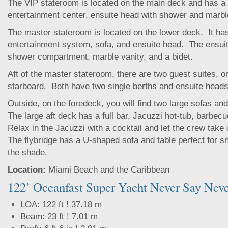
The VIP stateroom is located on the main deck and has a 
entertainment center, ensuite head with shower and marbl
The master stateroom is located on the lower deck. It has
entertainment system, sofa, and ensuite head. The ensuit
shower compartment, marble vanity, and a bidet.
Aft of the master stateroom, there are two guest suites, o
starboard. Both have two single berths and ensuite head
Outside, on the foredeck, you will find two large sofas an
The large aft deck has a full bar, Jacuzzi hot-tub, barbecu
Relax in the Jacuzzi with a cocktail and let the crew take
The flybridge has a U-shaped sofa and table perfect for s
the shade.
Location:
Miami Beach and the Caribbean
122’ Oceanfast Super Yacht Never Say Neve
LOA: 122 ft ! 37.18 m
Beam: 23 ft ! 7.01 m