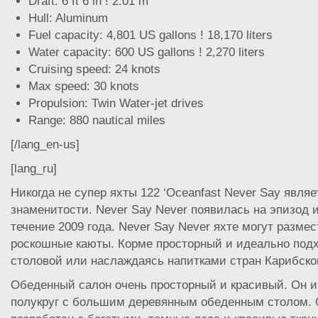
Draft: 6 ft 6 in ! 2.01 m
Hull: Aluminum
Fuel capacity: 4,801 US gallons ! 18,170 liters
Water capacity: 600 US gallons ! 2,270 liters
Cruising speed: 24 knots
Max speed: 30 knots
Propulsion: Twin Water-jet drives
Range: 880 nautical miles
[/lang_en-us]
[lang_ru]
Никогда не супер яхты 122 ‘Oceanfast Never Say явля
знаменитости. Never Say Never появилась на эпизод из
течение 2009 года. Never Say Never яхте могут размес
роскошные каюты. Корме просторный и идеально под
столовой или наслаждаясь напитками стран Карибског
Обеденный салон очень просторный и красивый. Он 
полукруг с большим деревянным обеденным столом. 