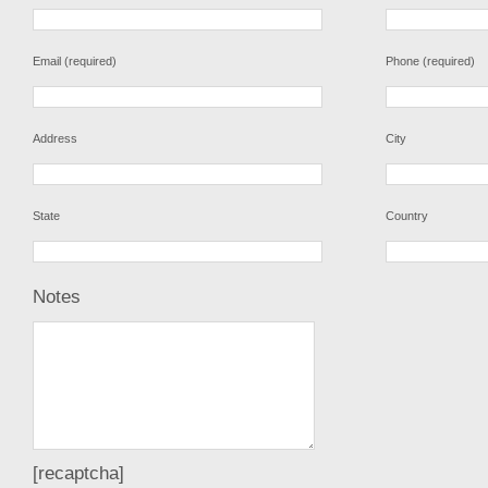
Email (required)
Phone (required)
Address
City
State
Country
Notes
[recaptcha]