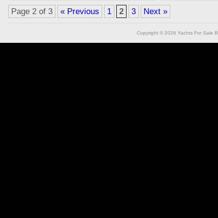
Page 2 of 3
« Previous
1
2
3
Next »
Copyright © 2026
Yachts For Sale B