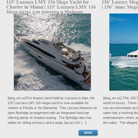
115’ Lazzara LMY 116 Mega Yacht for
156’ Luxury Meg
Charter in Miami | 115′ Lazzara LMY 116
| 156′ люкс Meg
Mega яхты для чартера в Майами
[lang_en-us]The largest yacht built by Lazzara to date, the
[lang_en-us] This 156’ 
115’ Lazzara LMY 116 mega-yacht is now available for
world of luxury. There 
charter in Florida or the Bahamas. This Lazzara features an
can accommodate up to
open flybridge arrangement with an integrated hard top
salon has a working fir
offering plenty of shaded seating. The flybridge also has
entertainment center, a
tables for dining al fresco and a large Jacuzzi for […]
the salon. The elegant 