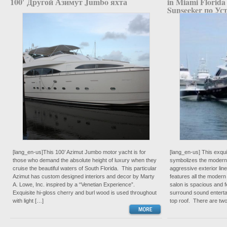
100′ Другой Азимут Jumbo яхта
in Miami Florid
Sunseeker по У
[lang_en-us]This 100’ Azimut Jumbo motor yacht is for
[lang_en-us] This exqu
those who demand the absolute height of luxury when they
symbolizes the modern 
cruise the beautiful waters of South Florida. This particular
aggressive exterior line
Azimut has custom designed interiors and decor by Marty
features all the modern
A. Lowe, Inc. inspired by a “Venetian Experience”.
salon is spacious and f
Exquisite hi-gloss cherry and burl wood is used throughout
surround sound enterta
with light […]
top roof. There are tw