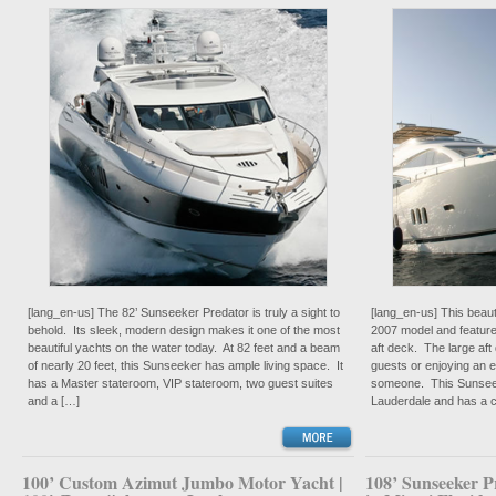
[lang_en-us] The 82’ Sunseeker Predator is truly a sight to
[lang_en-us] This beaut
behold. Its sleek, modern design makes it one of the most
2007 model and features
beautiful yachts on the water today. At 82 feet and a beam
aft deck. The large aft 
of nearly 20 feet, this Sunseeker has ample living space. It
guests or enjoying an e
has a Master stateroom, VIP stateroom, two guest suites
someone. This Sunseek
and a […]
Lauderdale and has a c
100’ Custom Azimut Jumbo Motor Yacht |
108’ Sunseeker P