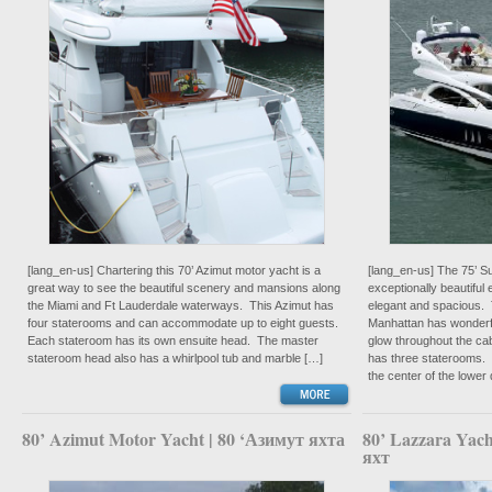
[lang_en-us] Chartering this 70’ Azimut motor yacht is a
[lang_en-us] The 75’ 
great way to see the beautiful scenery and mansions along
exceptionally beautiful e
the Miami and Ft Lauderdale waterways. This Azimut has
elegant and spacious. 
four staterooms and can accommodate up to eight guests.
Manhattan has wonderfu
Each stateroom has its own ensuite head. The master
glow throughout the ca
stateroom head also has a whirlpool tub and marble […]
has three staterooms. 
the center of the lower
80’ Azimut Motor Yacht | 80 ‘Азимут яхта
80’ Lazzara Yach
яхт