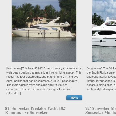
[lang_en-us]This beautiful 80’ Azimut motor yacht features a
[lang_en-us] The 80’ Laz
wide beam design that maximizes interior living space. This
the South Florida wate
model has four staterooms, one master, one VIP, and two
spacious interior layou
guest cabins that can accommodate up to 8 passengers.
interior layout consists
The main salon is very spacious and luxuriously
separate dining area, a
decorated. It is perfect for entertaining or for a quiet,
kitchen style dining ar
relaxed […]
82’ Sunseeker Predator Yacht | 82’
92’ Sunseeker Ma
Хищник яхт Sunseeker
Sunseeker Manha