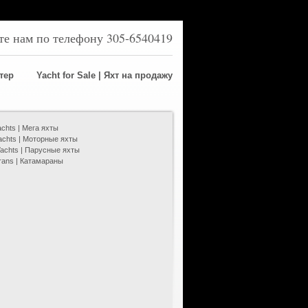
ите нам по телефону 305-6540419
ртер
Yacht for Sale | Яхт на продажу
chts | Мега яхты
achts | Моторные яхты
 Yachts | Парусные яхты
rans | Катамараны