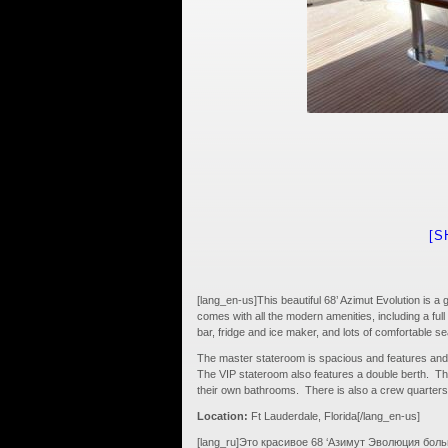
[S
[lang_en-us]This beautiful 68’ Azimut Evolution is a
comes with all the modern amenities, including a fu
bar, fridge and ice maker, and lots of comfortable se
The master stateroom is spacious and features and 
The VIP stateroom also features a double berth. The
their own bathrooms. There is also a crew quarters 
Location:
Ft Lauderdale, Florida[/lang_en-us]
[lang_ru]Это красивое 68 ‘Азимут Эволюция бо