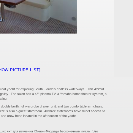
HOW PICTURE LIST]
 great yacht for exploring South Florida’s endless waterways. This Azimut
ll galley. The salon has a 43” plasma TV, a Yamaha home theater system, a
ating.
double berth, full wardrobe drawer unit, and two comfortable armchairs.
re is also a guest stateroom. All three staterooms have direct access to
and crew head located in the aft section of the yacht.
льших яхт для изучения Южной Флориды бесконечным путям. Это