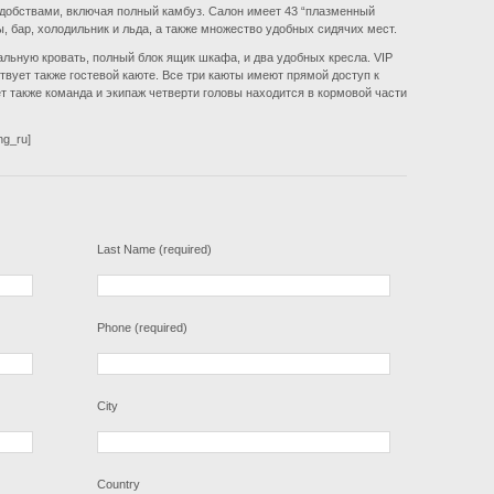
добствами, включая полный камбуз. Салон имеет 43 “плазменный
 бар, холодильник и льда, а также множество удобных сидячих мест.
льную кровать, полный блок ящик шкафа, и два удобных кресла. VIP
вует также гостевой каюте. Все три каюты имеют прямой доступ к
т также команда и экипаж четверти головы находится в кормовой части
ng_ru]
Last Name (required)
Phone (required)
City
Country