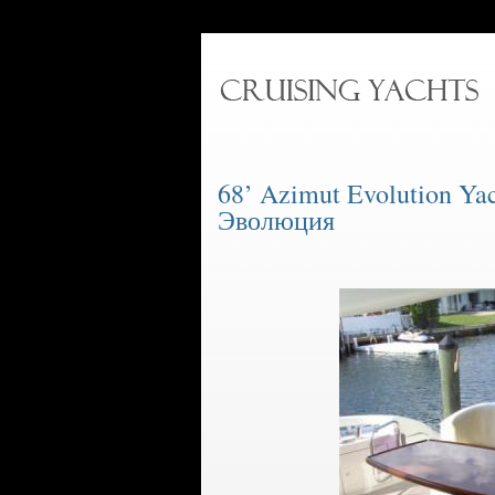
68’ Azimut Evolution Yac
Эволюция