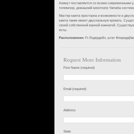
Азимут поставляется со всеми современными у
телевизор, домашний кинотеатр Yamaha системы,
Мастер каюта просторна и возможности и двуспа
каюта также имеет двуспальную кровать. Сущест
своей собственной ванной комнатой. Существуе
яхты.
Расположение:
Ft Лодердейл, штат Флорида[/la
Request More Information
First Name (required)
Email (required)
Address
State