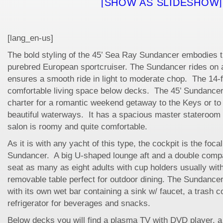
[SHOW AS SLIDESHOW]
[lang_en-us]
The bold styling of the 45’ Sea Ray Sundancer embodies th
purebred European sportcruiser. The Sundancer rides on a
ensures a smooth ride in light to moderate chop. The 14-
comfortable living space below decks. The 45’ Sundancer 
charter for a romantic weekend getaway to the Keys or to 
beautiful waterways. It has a spacious master stateroom 
salon is roomy and quite comfortable.
As it is with any yacht of this type, the cockpit is the foca
Sundancer. A big U-shaped lounge aft and a double comp
seat as many as eight adults with cup holders usually wit
removable table perfect for outdoor dining. The Sundancer
with its own wet bar containing a sink w/ faucet, a trash
refrigerator for beverages and snacks.
Below decks you will find a plasma TV with DVD player, a 