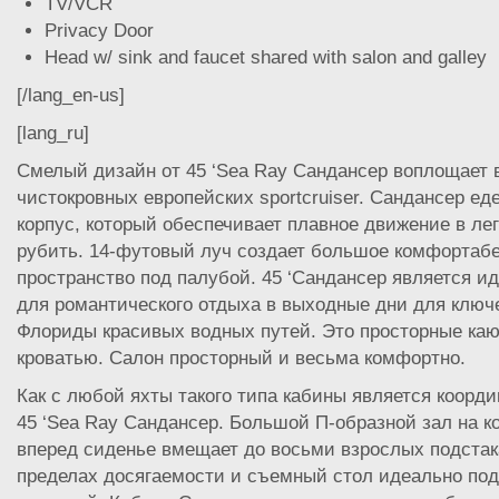
TV/VCR
Privacy Door
Head w/ sink and faucet shared with salon and galley
[/lang_en-us]
[lang_ru]
Смелый дизайн от 45 ‘Sea Ray Сандансер воплощает 
чистокровных европейских sportcruiser. Сандансер ед
корпус, который обеспечивает плавное движение в ле
рубить. 14-футовый луч создает большое комфортаб
пространство под палубой. 45 ‘Сандансер является ид
для романтического отдыха в выходные дни для ключ
Флориды красивых водных путей. Это просторные ка
кроватью. Салон просторный и весьма комфортно.
Как с любой яхты такого типа кабины является коорд
45 ‘Sea Ray Сандансер. Большой П-образной зал на к
вперед сиденье вмещает до восьми взрослых подстак
пределах досягаемости и съемный стол идеально по