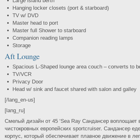
Large island berth
Hanging locker closets (port & starboard)
TV w/ DVD
Master head to port
Master full Shower to starboard
Companion reading lamps
Storage
Aft Lounge
Spacious L-Shaped lounge area couch – converts to b
TV/VCR
Privacy Door
Head w/ sink and faucet shared with salon and galley
[/lang_en-us]
[lang_ru]
Смелый дизайн от 45 ‘Sea Ray Сандансер воплощает 
чистокровных европейских sportcruiser. Сандансер ед
корпус, который обеспечивает плавное движение в ле