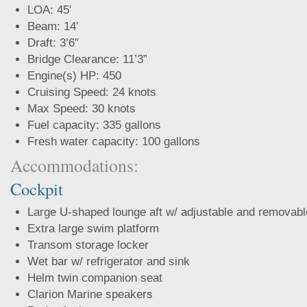
LOA: 45′
Beam: 14′
Draft: 3’6″
Bridge Clearance: 11’3”
Engine(s) HP: 450
Cruising Speed: 24 knots
Max Speed: 30 knots
Fuel capacity: 335 gallons
Fresh water capacity: 100 gallons
Accommodations:
Cockpit
Large U-shaped lounge aft w/ adjustable and removabl
Extra large swim platform
Transom storage locker
Wet bar w/ refrigerator and sink
Helm twin companion seat
Clarion Marine speakers