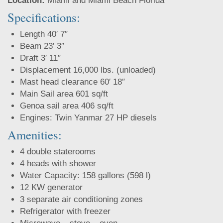
Location:
Miami and Miami Beach Florida
Specifications:
Length 40′ 7″
Beam 23′ 3″
Draft 3′ 11″
Displacement 16,000 lbs. (unloaded)
Mast head clearance 60′ 18″
Main Sail area 601 sq/ft
Genoa sail area 406 sq/ft
Engines: Twin Yanmar 27 HP diesels
Amenities:
4 double staterooms
4 heads with shower
Water Capacity: 158 gallons (598 l)
12 KW generator
3 separate air conditioning zones
Refrigerator with freezer